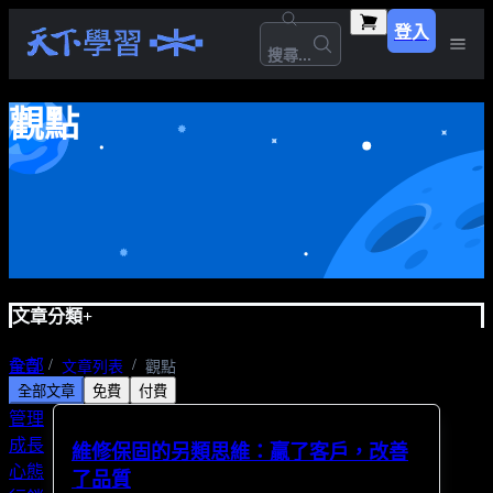
登入
搜尋...
觀點
文章分類
+
全部
首頁
文章列表
觀點
全部文章
免費
付費
職場
管理
成長
維修保固的另類思維：贏了客戶，改善
心態
了品質