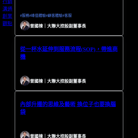
行銷
溝通
#
服務
#
峰值體驗
#
顧客體驗
#
客服
創業
觀點
曾國棟｜大聯大控股副董事長
從一杯水延伸到服務流程(SOP)，帶進商
機
曾國棟｜大聯大控股副董事長
內部升遷的思維及藝術 換位子也要換腦
袋
曾國棟｜大聯大控股副董事長