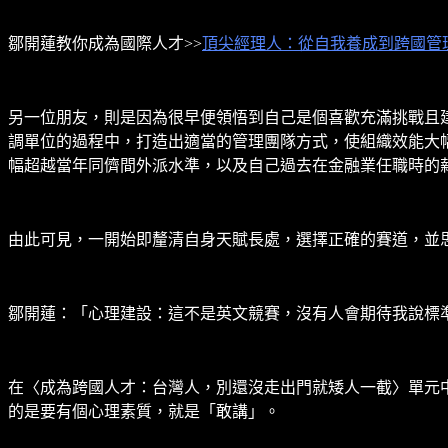
鄒開蓮教你成為國際人才>>
頂尖經理人：從自我養成到跨國管理
另一位朋友，則是因為很早便領悟到自己是個喜歡充滿挑戰且
調單位的過程中，打造出適當的管理團隊方式，使組織效能大幅
幅超越當年同儕間外派水準，以及自己過去在金融業任職時的
由此可見，一開始即釐清自身天賦長處，選擇正確的賽道，並
鄒開蓮：「心理建設：這不是英文競賽，沒有人會期待我說標
在〈成為跨國人才：台灣人，別還沒走出門就矮人一截〉單元
的是要有個心理素質，就是「敢講」。