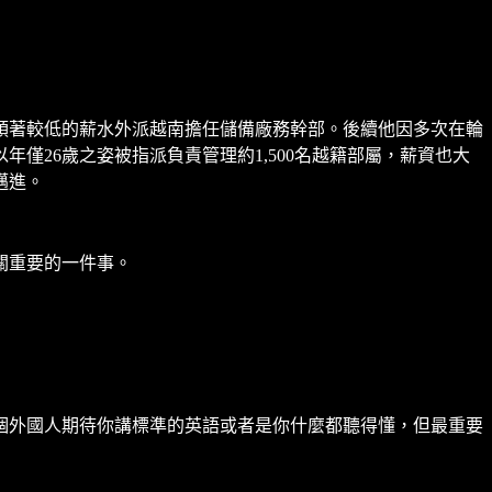
領著較低的薪水外派越南擔任儲備廠務幹部。後續他因多次在輪
26歲之姿被指派負責管理約1,500名越籍部屬，薪資也大
邁進。
關重要的一件事。
個外國人期待你講標準的英語或者是你什麼都聽得懂，但最重要