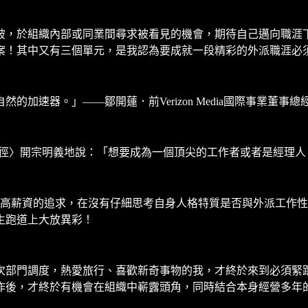
破，於組織內部或同業間尋求被看見的機會，期待自己邁向職涯
案！其中又有三個單元，是我認為要成就一段精彩的外派職涯必
加速器。」——鄒開蓮．前Verizon Media國際事業董事總
捷徑〉開宗明義地說：「想要成為一個頂尖的工作者或者是經理人
較高薪資的追求，在沒有仔細思考自身人格特質是否與外派工作
生跑道上大放異彩！
次部門調度，熱愛旅行、喜歡新奇事物的我，才終於來到必須緊
作後，才終於有機會在組織中嶄露頭角，同時結合本身經營多年