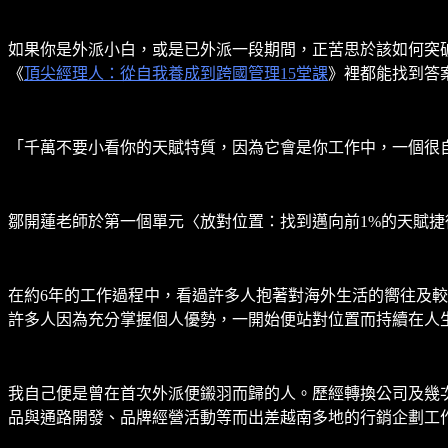
如果你是外派小白，或是已外派一段期間，正苦思於該如何突
《
頂尖經理人：從自我養成到跨國管理15堂課
》裡都能找到答
「千萬不要小看你的天賦特質，因為它會是你工作中，一個很自然的
鄒開蓮老師於第一個單元〈放對位置：找到邁向前1%的天賦
在約6年的工作過程中，看過許多人抱著對海外生活的嚮往及
許多人因為充分掌握個人優勢，一開始便站對位置而持續在人
我自己便是曾在首次外派便鎩羽而歸的人。歷經轉換公司及幾
品與通路開發、品牌經營活動等而出差越南多地的行銷企劃工