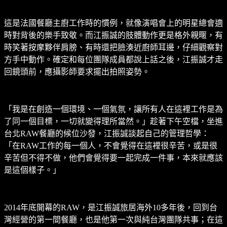
這是法國餐廳主廚工作時的慣例，就像演唱會上的明星總會適
時對背後的樂手致敬。而江振誠的肢體動作更是格外親暱，有
時笑著按摩夥伴肩膀、有時還把臉湊近廚師耳邊，仔細觀察對
方手中動作。確定和每位團隊成員都說上話之後，江振誠才走
回鏡頭前，應攝影師要求擺出拍照姿勢。
「我是在創造一個環境、一個氣氛，讓所有人在這裡工作是為
了同一個目標，一切就變得理所當然。」趁著下午空檔，坐進
台北RAW餐廳的候位沙發，江振誠談起自己的管理哲學：
「在RAW工作的每一個人，不會覺得在這裡很辛苦，或是很
辛苦但不得不做，他們會覺得要一起完成一件事，本來就應該
是這個樣子。」
2014年底開幕的RAW，是江振誠旅居海外10多年後，回到台
灣經營的第一間餐廳，也是他第一次與純台灣團隊共事；在這