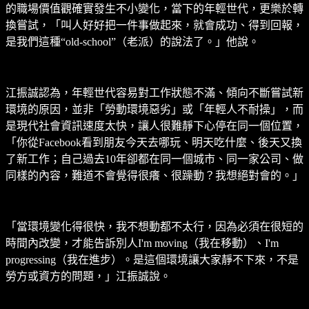
的職場價值觀確實發生不小變化，當下的年輕世代，更樂於轉
換嘗試，「叫人好好把一件事做起來，就會成功、得到回報，
是我們這種“old-school”（老派）的說法了。」他說。
江振誠認為，年輕世代容易對工作狀態不滿、傾向不斷嘗試新
環境的原因，並非「勞動環境惡劣」或「年輕人不耐操」，而
是現代社會資訊速度太快，讓人很難靜下心停在同一個位置，
「你從Facebook看到朋友今天去哪玩、明天吃什麼、後天又換
了新工作；自己過去10年卻都在同一個城市、同一家公司、做
同樣的內容，難道不會覺得很癢、很躁動？我想絕對會的。」
「當環境變化得很快，我不想動都不太行，因為必須在很短的
時間內改變，才能告訴別人I'm moving（我在移動）、I'm
progressing（我在進步）。是這個環境讓大家靜不下來，不是
勞方或資方的問題，」江振誠說。