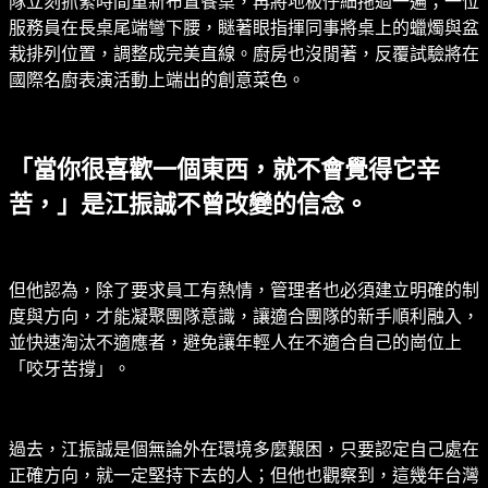
隊立刻抓緊時間重新布置餐桌，再將地板仔細拖過一遍；一位
服務員在長桌尾端彎下腰，瞇著眼指揮同事將桌上的蠟燭與盆
栽排列位置，調整成完美直線。廚房也沒閒著，反覆試驗將在
國際名廚表演活動上端出的創意菜色。
「當你很喜歡一個東西，就不會覺得它辛
苦，」是江振誠不曾改變的信念。
但他認為，除了要求員工有熱情，管理者也必須建立明確的制
度與方向，才能凝聚團隊意識，讓適合團隊的新手順利融入，
並快速淘汰不適應者，避免讓年輕人在不適合自己的崗位上
「咬牙苦撐」。
過去，江振誠是個無論外在環境多麼艱困，只要認定自己處在
正確方向，就一定堅持下去的人；但他也觀察到，這幾年台灣