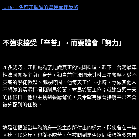
to Do：名廚江振誠的營運管理策略
不強求接受「辛苦」，而要體會「努力」
20多歲時，江振誠為了見識真正的法國料理，卸下「台灣最年
輕法國餐廳主廚」身分，獨自前往法國米其林三星餐廳，從不
支薪的學徒做起。那段時間，他每天工作16小時，專做其他人
不想碰的清潔打掃和削馬鈴薯、煮馬鈴薯工作；就連每週一天
的休假日，他也主動到餐廳幫忙，只希望有機會接觸平常不會
被分配到的任務。
這是江振誠當年為躋身一流主廚所付出的努力，即使曾在一年
內瘦了16公斤，也從不喊苦。但被問到是否以同樣標準要求自