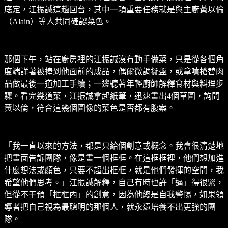
底定，江振誠這趟回台，其中一項重要任務就是與主廚黃以倫
（Alain）等人共同確認菜色。
那個下午，站在廚房裡的江振誠沒有動手做菜，只是從各個角
度端詳著被捧到他面前的成品，偶爾微調擺盤，或拿噴槍替肉
品做最後一道加工手續；一邊聽著年輕廚師解釋食材與料理步
驟。看完幾道菜，江振誠拿起紙筆，迅速畫出4個草圖，詢問
黃以倫，符合這幾個圖像的菜色是否都有腹案。
「我一直以來的方法，都是只給個創意或概念。我會很清楚地
把畫面告訴團隊，像是畫一個框框。在這框框裡，他們想加進
什麼想法或顏色，只要不超出框框，就是他們發揮的空間，我
希望他們思考。」江振誠解釋，自己有時也許「逼」得很緊，
但從不干預「框框內」的創意，因為他總是自我警惕，如果領
導者把自己視為最聰明的那個人，就永遠培養不出更強的團
隊。