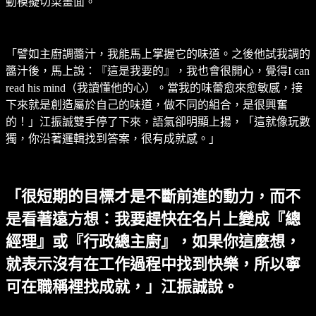
動模擬切菜畫面。
「譬如主廚調醬汁，我能馬上掌握它的味道。之後他試我調的
醬汁後，馬上說：『這是我要的』，我也會很開心，覺得I can
read his mind（我讀懂他的心）。當我的味蕾愈來愈敏感，接
下來就是創造屬於自己的味道，做不同的組合，是很興奮
的！」江振誠雙手停了下來，語氣卻明顯上揚，「這就像玩數
獨，你沿著邏輯找到答案，很有成就感。」
「很短期的目標才是不斷前進的動力，而不
是看著遠方想：我要趕快在名片上變成『總
經理』或『行政總主廚』，如果你這麼想，
就表示沒有在工作過程中找到快樂，所以寧
可在職稱裡找成就，」江振誠說。