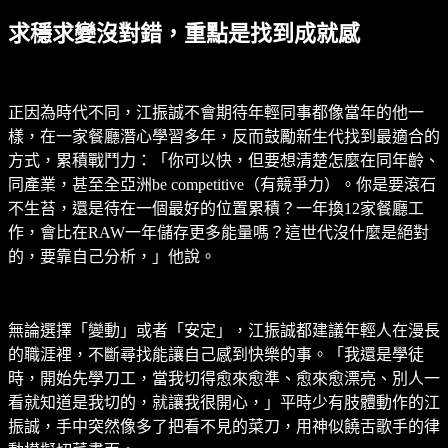
求穩求變沒對錯，重點是找到成就感
正因為時代不同，江振誠不會期待年輕同事都像當年的他一
樣，在一家餐廳潛心學習多年，反而鼓勵新生代找到最適合的
方式，累積戰鬥力：「你可以快，但要想清楚怎麼在同年齡、
同產業，甚至全亞洲be competitive（有競爭力）。你是要滾石
不生苔，還是待在一個最好的位置累積？一年換12家餐廳工
作，會比在RAW一年儲存更多能量嗎？這世代沒什麼是絕對
的，要靠自己分析，」他說。
無論選擇「變動」或者「安定」，江振誠都建議年輕人在漫長
的職涯裡，不斷尋找能讓自己感到快樂的事。「我還是學徒
時，開始先學刀工，當我切得愈來愈準、愈來愈漂亮、別人一
看就知道是我切的，就讓我很開心，」平時少有肢體動作的江
振誠，手中突然像多了把看不見的菜刀，用神似饒舌歌手的律