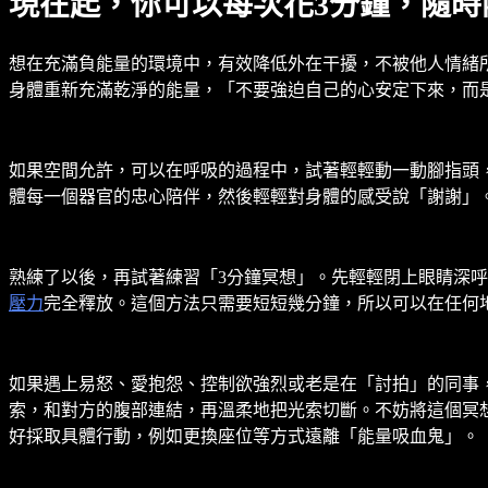
現在起，你可以每次花3分鐘，隨時
想在充滿負能量的環境中，有效降低外在干擾，不被他人情緒
身體重新充滿乾淨的能量，「不要強迫自己的心安定下來，而
如果空間允許，可以在呼吸的過程中，試著輕輕動一動腳指頭，接
體每一個器官的忠心陪伴，然後輕輕對身體的感受說「謝謝」
熟練了以後，再試著練習「3分鐘冥想」。先輕輕閉上眼睛深
壓力
完全釋放。這個方法只需要短短幾分鐘，所以可以在任何
如果遇上易怒、愛抱怨、控制欲強烈或老是在「討拍」的同事
索，和對方的腹部連結，再溫柔地把光索切斷。不妨將這個冥
好採取具體行動，例如更換座位等方式遠離「能量吸血鬼」。