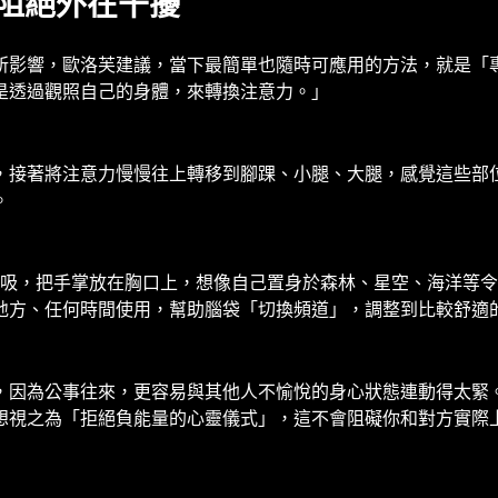
阻絕外在干擾
所影響，歐洛芙建議，當下最簡單也隨時可應用的方法，就是「
是透過觀照自己的身體，來轉換注意力。」
著將注意力慢慢往上轉移到腳踝、小腿、大腿，感覺這些部位如何
。
呼吸，把手掌放在胸口上，想像自己置身於森林、星空、海洋等
地方、任何時間使用，幫助腦袋「切換頻道」，調整到比較舒適
，因為公事往來，更容易與其他人不愉悅的身心狀態連動得太緊
想視之為「拒絕負能量的心靈儀式」，這不會阻礙你和對方實際