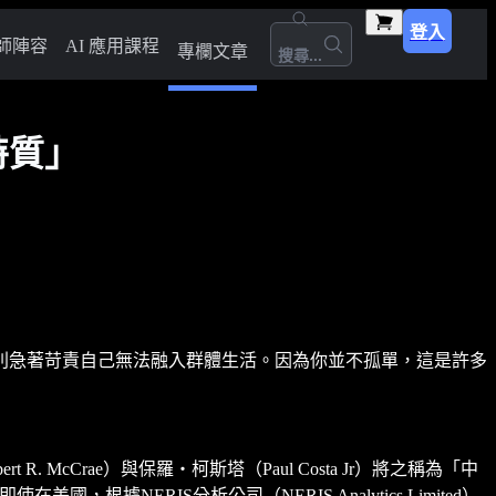
登入
師陣容
AI 應用課程
專欄文章
搜尋...
特質」
別急著苛責自己無法融入群體生活。因為你並不孤單，這是許多
Crae）與保羅‧柯斯塔（Paul Costa Jr）將之稱為「中
NERIS分析公司（NERIS Analytics Limited）