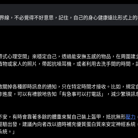
下界線，不必覺得不好意思，記住，自己的身心健康遠比形式上的
帶式心理空間」來穩定自己，透過能安撫五感的物品，在周圍建
植物或家人的照片，帶起抗噪耳機，或者利用去洗手間的時間，
勇敢關掉各種即時訊息的通知，只在特定時間才接收。比如，規定
作進度，可以有禮貌地告知「有急事可以打電話」，減少繁瑣訊
不安，有時會靠著多餘的體重來幫自己裝上盔甲，抵抗無形
壓力
診經驗出發，建議內向者改以適時補充優質蛋白質來安定神經系統
系統。」