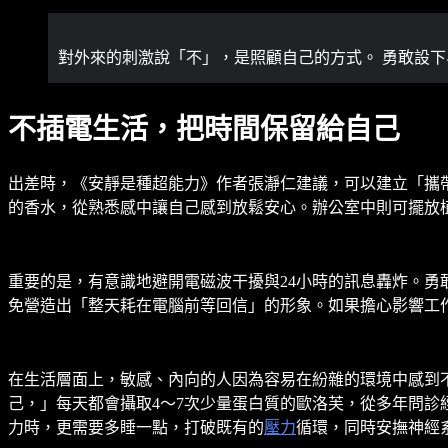
對外來的刺激說「不」，是照顧自己的方式。 勇敢設
不插電生活，把時間保留給自己
出差時，《安靜是種超能力》作者張瀞仁建議，可以建立「攜
的香水，從熟悉感中讓自己感到放鬆安心。辦公室中則可擺放
重要的是，有意識地避開電磁波干擾與24小時的訊息轟炸。
免營造出「整天耗在電腦前等回信」的形象。如果擔心影響工
在生活層面上，敏感、內向的人因為容易在紛雜的環境中感到
己，」每天都會攝取4～7次少量蛋白質的歐洛芙，從多年問
力時，更需要多睡一點，打破既有的
壓力
循環，同時安撫神經