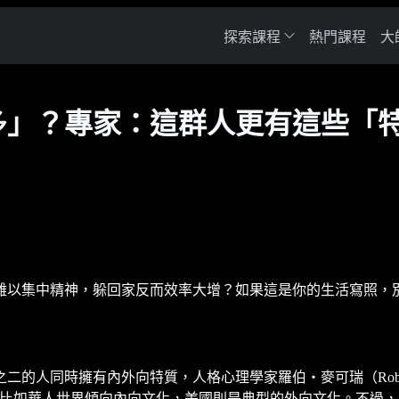
探索課程
熱門課程
大
多」？專家：這群人更有這些「
難以集中精神，躲回家反而效率大增？如果這是你的生活寫照，
擁有內外向特質，人格心理學家羅伯‧麥可瑞（Robert R. Mc
如華人世界傾向內向文化，美國則是典型的外向文化。不過，即使在美國，根據