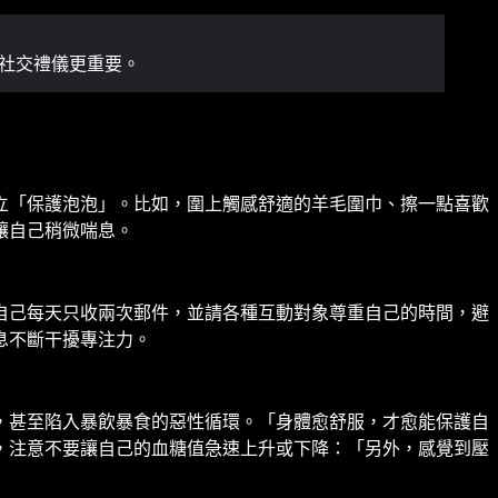
社交禮儀更重要。
立「保護泡泡」。比如，圍上觸感舒適的羊毛圍巾、擦一點喜歡
讓自己稍微喘息。
自己每天只收兩次郵件，並請各種互動對象尊重自己的時間，避
息不斷干擾專注力。
，甚至陷入暴飲暴食的惡性循環。「身體愈舒服，才愈能保護自
，注意不要讓自己的血糖值急速上升或下降：「另外，感覺到壓