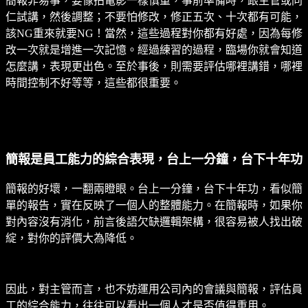
簡報非易事，要像拍電影一樣慎重，事前準備時，跟主管或同
仁試講，然後調整；不要怕修改，修正五次、十次都有可能，
該NG重來就要NG！當然，這些過程對你都有好處，因為每修
改一次就是增進一次記憶。經過練習的過程，臨場你就會知道
怎麼講，表現更出色。至於事後，則需要評估哪裡講錯，哪裡
時間控制不好等等，這些都很重要。
簡報是員工能力的綜合表現，台上一分鐘，台下十年功
簡報的好壞，一翻兩瞪眼。台上一分鐘，台下十年功，看似簡
單的報告，實在反映了一個人的整體能力。在簡報時，如果你
對內容沒有消化，前言後語欠缺邏輯架構，很容易被人找出破
綻，對你的評價大為降低。
因此，對主管而言，也不妨運用公司內的會議與簡報，評估員
工的綜合能力，往往可以看出一個人才是否值得重用。