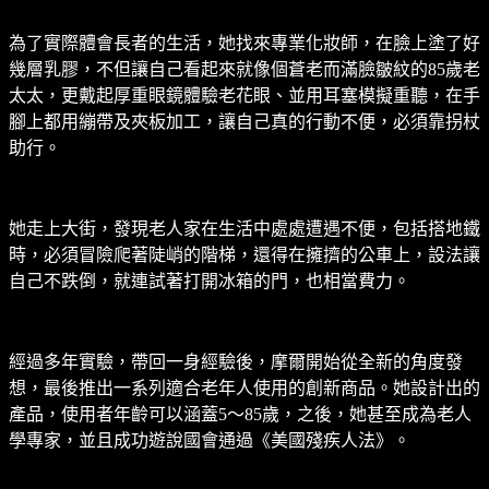
為了實際體會長者的生活，她找來專業化妝師，在臉上塗了好
幾層乳膠，不但讓自己看起來就像個蒼老而滿臉皺紋的85歲老
太太，更戴起厚重眼鏡體驗老花眼、並用耳塞模擬重聽，在手
腳上都用繃帶及夾板加工，讓自己真的行動不便，必須靠拐杖
助行。
她走上大街，發現老人家在生活中處處遭遇不便，包括搭地鐵
時，必須冒險爬著陡峭的階梯，還得在擁擠的公車上，設法讓
自己不跌倒，就連試著打開冰箱的門，也相當費力。
經過多年實驗，帶回一身經驗後，摩爾開始從全新的角度發
想，最後推出一系列適合老年人使用的創新商品。她設計出的
產品，使用者年齡可以涵蓋5〜85歲，之後，她甚至成為老人
學專家，並且成功遊說國會通過《美國殘疾人法》。