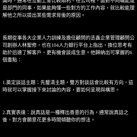
識時，通常在互動上會比較順利。在公司裡，面對不同職能或
是部門的同事，如果能夠懂一些對方的工作內容，就比較能理
解他之所以提出某些需求背後的原因。
長期從事各大企業人力訓練及擔任顧問的丞鑫企業管理顧問公
司創辦人林聖修，也在104人力銀行平台上指出，換位思考有
助於迅速了解客戶，更有機會談成生意。他歸納出可掌握的6
個重點：
1.奠定談話主題：先釐清主題，雙方對談話會比較有方向，這
時就可以掌握接下來討論的內容，要如何呈現與構思。
2.真實表達：說真話是一種釋出善意的行為，通常說真話之
後，對方會願意花更多時間傾聽你的想法。