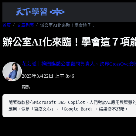
首頁
文章列表
辦公室AI化來臨！學會這７項能力，創造無可取代的職場優勢
辦公室AI化來臨！學會這７項
花芸曦｜擴圈媒體公關顧問負責人、跨界CrossOver
2023年3月22日 上午 8:46
觀點
隨著微軟發布Microsoft 365 Copilot，人們對於A
應用，像是「百度文心」、「Google Bard」，結果慘不忍睹。