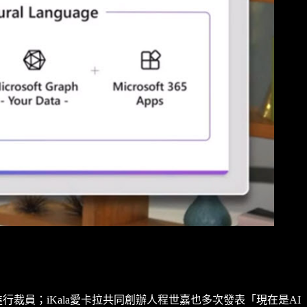
將進行裁員；iKala愛卡拉共同創辦人程世嘉也多次發表「現在是AI