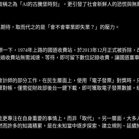
被稱之為「AI的古騰堡時刻」，更引發了社會新鮮人的恐慌與無
與期待，取而代之的是「會不會畢業即失業？」的壓力。
，1974年上路的國道收費站，於2013年12月正式被拆除，改
輛經過收費站無需減速、等待，即可留下數位記錄收費，讓國道塞
會計師的部分工作，在民生層面上，使用「電子發票」對獎時，
算對帳，僅需從財政部後台一鍵下載，即可獲取電子發票數據，
能更專注在自身重要的事情上，而非「取代」。另一層面，大多
然而許多的知識積累，是在未知當中逐步探索、建立規則、延續