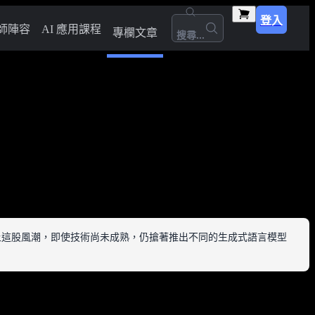
登入
師陣容
AI 應用課程
專欄文章
搜尋...
，為跟上這股風潮，即使技術尚未成熟，仍搶著推出不同的生成式語言模型