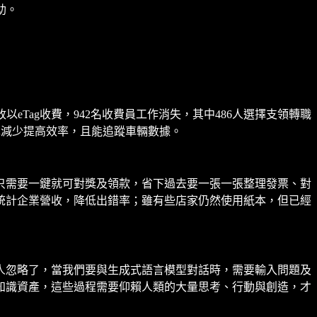
助。
以eTag收費，942名收費員工作消失，其中486人選擇支領轉職
車減少提高效率，且能追蹤車輛數據。
只需要一鍵就可對獎及領款，省下過去要一張一張整理發票、對
統計企業營收，降低出錯率；雖有些店家仍然使用紙本，但已經
人忽略了，當我們要與生成式語言模型對話時，需要輸入問題及
知識資產，這些過程需要仰賴人類的大量思考、行動與創造，才