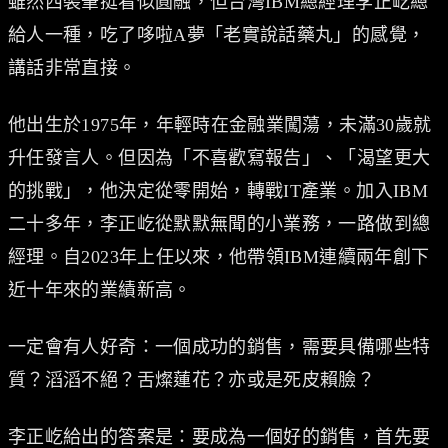
雖然西裝筆挺看似圓融，但台灣IBM總經理李正屹總
給人一種，吃了哆啦A夢「老實說話藥丸」的感覺，
講話非常直接。
他出生於1975年，年輕時在金融業闖蕩，未滿30歲就
升任發言人。但因為「不喜歡寫報告」、「渴望更大
的挑戰」，他決定從零開始，轉戰IT產業。加入IBM
二十多年，李正屹從默默無聞的小業務，一路做到總
經理。自2023年上任以來，他帶領IBM連續兩年創下
近十年來的業績新高。
一定會有人好奇：一個成功的銷售，需要具備哪些特
質？滔滔不絕？舌燦蓮花？亦或是死皮賴臉？
李正屹給出的答案是：要成為一個好的銷售，首先要