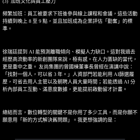
(3) 加班文化與員工壓力
頻繁加班：員工被要求下班後參與線上課程和會議，這些活動
持續到晚上 8 至 9 點，並且加班成為企業評估「勤奮」的標
準。
徐瑞廷提到 AI 能預測離職傾向、模擬人力缺口。這對我過去
經歷高流動率的新創團隊來說，極有感。在人力匱缺的當代，
更是重中之重。 友尚集團的曾國棟董事長曾經在演講中說：
「找對一個人，可以省 3 年。」人資部門若能利用 AI篩選履
歷，可省去用人主管以及朝聘人員大量時間；若能透過 AI 分
析內部員工互動、滿意度數據，更能提前啟動留才計畫。
總結而言，數位轉型的關鍵不是你用了多少工具，而是你願不
願意用「新的方式解決舊問題」。我更想強調的是：