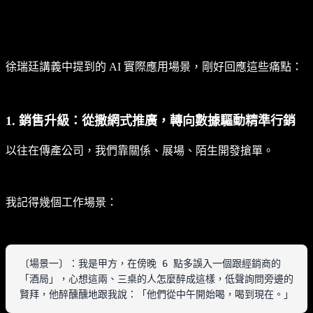
徐瑞廷講義中提到的 AI 實際應用場景，剛好回應這些痛點：
1. 銷售升級：從撒網式推廣，轉向數據驅動精準行銷
以往在傳產公司，我們靠關係、展場、陌生開發搶單。
我記得幾個工作場景：
〔場景一〕：我是甲方，在傍晚 6 點多誤入一個跟經銷商的
「酒局」，心想這兩、三桌的人怎麼醉成這樣，低聲詢問旁邊的
賢拜，他醉醺醺地跟我說：「他們從中午開始喝，喝到現在。」