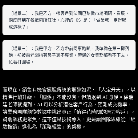
〔場景二〕：我是乙方，帶客戶到法國巴黎做市場調研、看展，
兩度醉到在餐廳廁所狂吐，心裡的 OS 是：「做業務一定得喝
成這樣？」
〔場景三〕：我是甲方，乙方帶前同事跑趴，我準備在第三攤落
跑，卻被前老闆指著鼻子罵不專業，旁邊的女業務都看不下去，
忙著打圓場。
而現在，銷售有機會擺脫傳統的爛醉如泥、「人定升天」，以
精準行銷升級。「關係」不能沒有，但請退到 AI 身後。徐瑞
廷老師就提到，AI 可以分析潛在客戶行為，預測成交機率，
讓業務團隊能從數據中挑出真正「值得花時間的潛力客戶」，
幫助業務更聚焦。這不僅是技術導入，更是讓團隊思維從「經
驗推銷」進化為「策略經營」的契機。