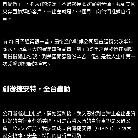
自覺做了一個很好的決定，不過緊接著就嘗到苦頭。我到美國
東奔西跑拜訪客戶，一出差就是2、3個月，向他們推銷自行
車。
前3年日子過得很辛苦，最慘澹的時候公司還曾經積欠我半年
薪水，所幸巨大的確是重視品質，到了第5年之後我們在國際
間慢慢闖出名號。到美國闖蕩雖然辛苦，但這是我人生中第一
次感覺到視野的擴充。
創辦捷安特，全台轟動
公司漸漸走上軌道，開始獲利後，我又思索到台灣生產出品質
良好的自行車外銷美國，可是台灣人騎的自行車卻是又破又
舊，於是25年前，我決定成立台灣捷安特（GIANT），讓大
家有快捷、安全、特別的自行車可騎。