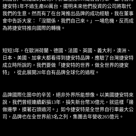
捷安特1年不過生產60萬台，擺明未來他們投資的公司將取代
我們的生意。然而有了在台灣推出品牌的成功經驗，我在董事
會中告訴大家：「沒關係，我們自己來。」一場危機，反而成
為將捷安特推向國際的轉機。
短短3年，在歐洲荷蘭、德國、法國、英國、義大利，澳洲、
日本、美國、加拿大都看得到捷安特品牌，應驗了台灣捷安特
成立時所說的，我們要做「捷安特的世界，做全世界的捷安
特」，從此展開20年自有品牌全球化的過程。
品牌國際化箇中的辛苦，絕非外界所能想像。以美國捷安特來
說，我們曾經連續虧損13年，損失新台幣30億元，就這樣「邊
做邊學，摸著石頭過河。」如今捷安特是全世界自行車最大公
司，品牌也在全世界前3名之列，集團去年營收265億元。