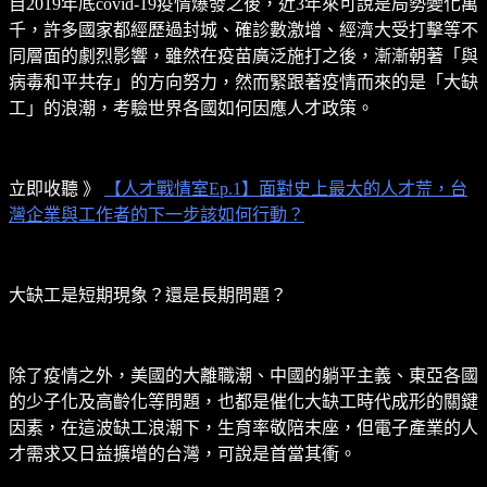
自2019年底covid-19疫情爆發之後，近3年來可說是局勢變化萬
千，許多國家都經歷過封城、確診數激增、經濟大受打擊等不
同層面的劇烈影響，雖然在疫苗廣泛施打之後，漸漸朝著「與
病毒和平共存」的方向努力，然而緊跟著疫情而來的是「大缺
工」的浪潮，考驗世界各國如何因應人才政策。
立即收聽 》
【人才戰情室Ep.1】面對史上最大的人才荒，台
灣企業與工作者的下一步該如何行動？
大缺工是短期現象？還是長期問題？
除了疫情之外，美國的大離職潮、中國的躺平主義、東亞各國
的少子化及高齡化等問題，也都是催化大缺工時代成形的關鍵
因素，在這波缺工浪潮下，生育率敬陪末座，但電子產業的人
才需求又日益擴增的台灣，可說是首當其衝。