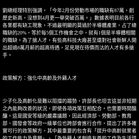
劉總經理特別強調，「今年2月份勞動市場的職缺有87萬，創
歷史新高，沒想到4月更一舉突破百萬。」數據表明目前各行
各業都有缺工現象，不過最明顯的莫過於半導體產業，占了總
職缺的20%，等於每5個工作機會之中，就有1個是半導體相關
的職缺。為了搶人才，有些高科技大廠甚至還對社會新鮮人開
出超過8萬月薪的超高待遇，足見現在待價而沽的人才有多搶
手。
政策解方：強化中高齡及外籍人才
少子化及高齡化是難以阻擋的趨勢，許部長也坦言這並非短期
之內能夠改善的狀況，即使各項政策互相配合，也需要時間醞
釀。這是國安等級的嚴肅議題，因此經濟部、勞動部、教育
部、國發會等政府一級單位也跨部會進行合作，提出了許多確
實可行的政策解方，其中最重要的包含有「提升中高齡就業者
的工作能力及意願」、「為外籍人才創造友善的工作及生活環