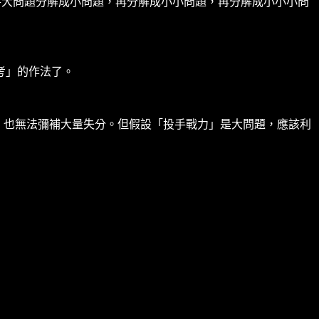
將大問題分解成小問題，再分解成小小問題，再分解成小小小問
考」的作法了。
打，也無法彌補大量失分。但假設「投手戰力」是大問題，應該利