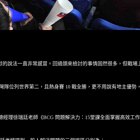
慰的說法一直非常感冒。回過頭來檢討的事情固然很多，但戰場
灣隊位列世界第二，且熱身賽 10 戰全勝，更不用說有地主優
總經理徐瑞廷老師《BCG 問題解決力：15堂課全面掌握高效工