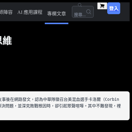
登入
師陣容
AI 應用課程
專欄文章
搜尋...
思維
T 網友事後在網路發文，認為中華隊徵召台美混血選手卡洛爾（Corbin 
隊解決問題，並深究敗戰根因時，卻引起眾聲喧嘩。其中不難發現，裡