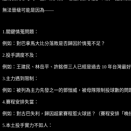
無法晉級可能是因為——
1.關鍵情蒐問題：
例如：對巴拿馬大比分落敗是否歸因於情蒐不足？
2.投手調度不及：
例如：王建民、林岳平、許銘傑三人已經是過去 10 年台灣
3.主力遇到限制：
例如：被列為主力先發之一的鄧愷威，被母隊限制投球數的問
4.賽程安排失當：
例如：對古巴失利，歸因超累賽程惹火球迷？（賽程安排「晚
5.本土投手實力不如人：