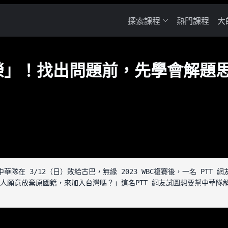
探索課程
熱門課程
大
榮」！找出問題前，先學會解題
）中，中華隊在 3/12（日）敗給古巴，無緣 2023 WBC複賽後，一名 PT
會有人願意放棄原國籍，來加入台灣嗎？」這名PTT 網友試圖想要幫中華