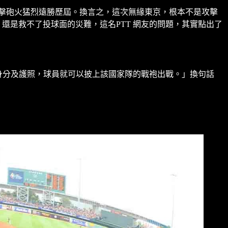
 分，攻擊砲火猛烈遠勝歷屆。換言之，這次無緣東京，根本不是攻擊
上，還是救不了投球面的災難，這名PTT 網友的問題，其實點出了
民身分及護照，球員就可以披上該國家隊的戰袍出戰。」換句話