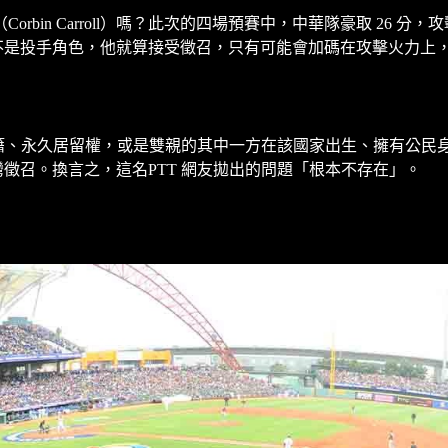
bin Carroll）嗎？此次的四場預賽中，中華隊豪取 26
oll）並不是投手角色，他就算接受徵召，只有可能會加碼在攻擊火力
國籍、永久居留權，或是雙親的其中一方在該國家出生、擁有公
接受台灣徵召。換言之，這名PTT 網友拋出的問題「根本不存在」。