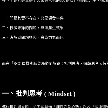
在「問題老是無解？大家最常犯的3大錯誤」這個單元中，徐
一、問題其實不存在，只是偶發事件
二、枝微末節的問題，無法產生效果
三、沒解到問題根因，白費力氣而已
而在「BCG這樣訓練菜鳥顧問解題：批判思考ｘ邏輯思考ｘ
一、批判思考 ( Mindset )
進行批判思考時，至少須具備「理性判斷心態」以及「健康懷疑心