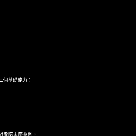
三個基礎能力：
 組敬陪末座為例，