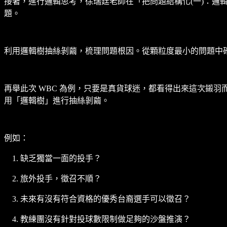
接著，進行邏輯思考，徐瑞廷老師在「把問題結構化(一)：
題。
利用邏輯樹抽絲剝繭，梳理問題根因。從顆粒度最小的問題中
再舉此次 WBC 為例，只要是真貨球迷，都看得出來這次鎩
用「邏輯樹」進行抽絲剝繭。
例如：
缺乏獨當一面的投手？
旅外投手，徵召不順？
未來有沒有符合資格的優秀台裔選手可以徵召？
教練團沒有針對投球數限制做足夠的沙盤推演？