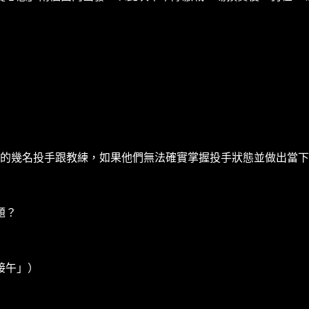
最好的幾名投手跟教練，如果他們無法確實掌握投手狀態並做出當
題？
接午」）