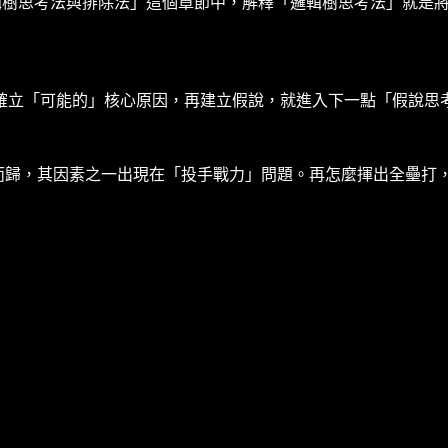
邏輯樹思考法與排除法」這個章節中，解釋「邏輯樹思考法」就是
確立「可能的」核心原因，再建立假說，就進入下一點「假說思
羽而歸，其因素之一出現在「投手戰力」問題。再怎麼揮出全壘