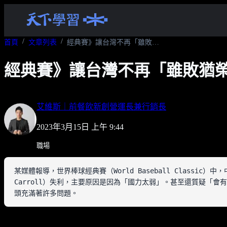
首頁
文章列表
經典賽》讓台灣不再「雖敗猶榮」！找出問題前，先學會解題思維
經典賽》讓台灣不再「雖敗猶
艾維斯｜前餐飲新創營運長兼行銷長
2023年3月15日 上午 9:44
職場
某媒體報導，世界棒球經典賽（World Baseball Classic
Carroll）失利，主要原因是因為「國力太弱」。甚至還質疑「
頭充滿著許多問題。