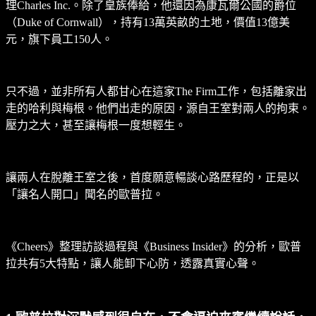
理Charles Inc.。除了皇族俸給，他還因為康瓦爾公國的爵位
（Duke of Cornwall），持有13萬英畝的土地，價值13億美
元，旗下員工150人。
只不過，並非所有人都甘心在這家The Firm工作，包括­離家出
走的哈利與梅根。他們出走的原因，源自王室對兩人的拘束。
壓力之大，甚至讓梅根一度想輕生。
讓兩人在脫離王室之後，首度願意暢談心路歷程的，正是以
「讓名人開口」聞名的歐普拉。
《Cheers》整理訪談過程與《Business Insider》的分析，歐普
拉共有5大特點，讓人能卸下心防，透露真實心聲。