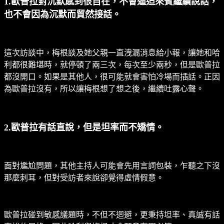
1.歐普拉對沉默感到很自在，不會逼迫來賓繼續說話，
也不會因為沉默而貿然接話。
這次訪談中，梅根談及她父親一直洩漏消息給小報，讓她和哈
利都很難堪時，就停頓了兩三次，每次至少兩秒，但是歐普拉
都沒開口。如果是其他人，很可能就會害怕冷場而插話。正因
為歐普拉沒有，所以讓梅根想了想之後，繼續吐露心聲。
2.歐普拉有話直說，但是坦率而不矯情。
面對尷尬問題，其他主持人可能會先用言詞包裝，乍聽之下沒
那麼刺耳，但對受訪者來說卻覺得虛情假意。
歐普拉碰到敏感議題時，不但不迴避，更秉持坦率、真誠有話