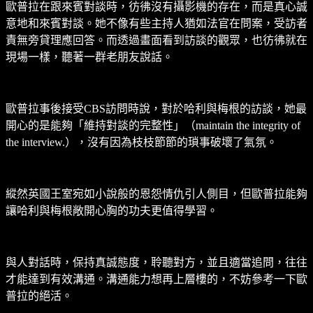
歐普拉在跟來賓對談時，彷彿沒有攝影機的存在，而是真心誠
意地和來賓對談。她不像有些主持人猶如法官在問案，受訪者
責無旁貸理應回答。而透過畫面看到訪談的觀眾，也彷彿就在
現場一樣，聽著一群老朋友說話。
歐普拉事後接受CBS訪問時說，對於哈利與梅根的訪談，她最
開心的是能夠「維持對談的完整性」（maintain the integrity of
the interview.），沒有因為枝枝節節的瑣事破壞了氣氛。
縱然英國王室宛如小說般的恩怨情仇引人側目，但歐普拉能夠
讓哈利與梅根敞開心胸的功夫更值得學習。
與人對話時，保持真誠態度，聆聽對方，並且適當追問，往往
才能達到有效溝通。溝通能力想再上層樓的，不妨參考一下歐
普拉的絕活。