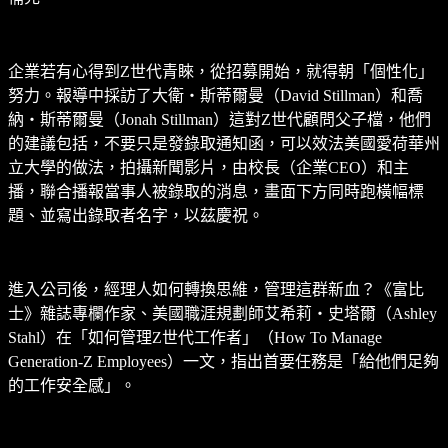
企業若有心得到Z世代青睞，從招募開始，就得朝「個性化」
努力。報導中採訪了大衛‧斯蒂爾曼（David Stillman）和喬
納‧斯蒂爾曼（Jonah Stillman）這對Z世代顧問父子檔，他們
的建議包括，不要只是發錄取通知函，可以效法美國愛荷華州
立大學的做法，拍攝新聞影片，由校長（企業CEO）和主
播，聯合播報當事人被錄取的消息，畫面下方同時跑橫幅標
題、並寫出錄取者名字，以茲慶祝。
進入公司後，經理人如何轉換思維，管理這群新血？《富比
士》雜誌專欄作家、美國職涯規劃師艾希莉‧史塔爾（Ashley
Stahl）在「如何管理Z世代工作者」（How To Manage
Generation-Z Employees）一文，指出首要任務是「給他們足夠
的工作安全感」。