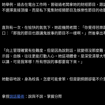
她舉例，過去在電台工作時，曾碰過老闆拿她的財經節目，跟
不選擇直接頂撞，而是私下蒐集財經類節目及娛樂性節目的收
直到有一次，在愉快的氣氛下，她趁機問老闆：「你覺得芭樂
口：「那我的節目也跟講鬼故事的節目不一樣啊。」然後拿出
「向上管理確實有些難度，但是因為說對話，就變得沒那麼難
示弱、自娛，往往更能打動人心。她這項體會，是深受清華大
以講，可是我笨哪！所有想說的事都要寫下來。」
她動容地說，身為校長，怎麼可能會笨，但是劉炯朗卻毫不介
拿捏
說話藝術
：說與不說，掌握分際