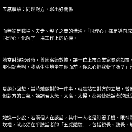
五感體驗：同理對方，聊出好關係
而無論是職場、夫妻、親子之間的溝通，｢同理心」都是導向
同理心，化解了一場工作上的危機。
她當財經記者時，曾因寫錯數據，讓一位上市企業家暴跳如雷
那個記者啊，我活生生地坐在你面前，你忍心把我斬了嗎？」
夏韻芬回想，當時她做對的一件事，就是站在對方的立場，替
但對方的口氣、語調若太急、太高、太慢，都易使聽話者的感
她進一步說，若兩個人在談話，其中一人老是盯著手機、眼神
坎裡，就必須在乎聽話者的「五感體驗」。包括視覺、聽覺、