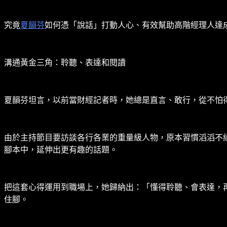
究竟
夏韻芬
如何憑「說話」打動人心、有效幫助高階經理人達
溝通黃金三角：聆聽、表達和閱讀
夏韻芬坦言，以前當財經記者時，她總是直言、敢行，從不怕
由於主持節目要訪談各行各業的重量級人物，原本習慣滔滔不
腳本中，延伸出更有趣的話題。
把這套心得運用到職場上，她歸納出：「懂得聆聽、會表達，
住腳。