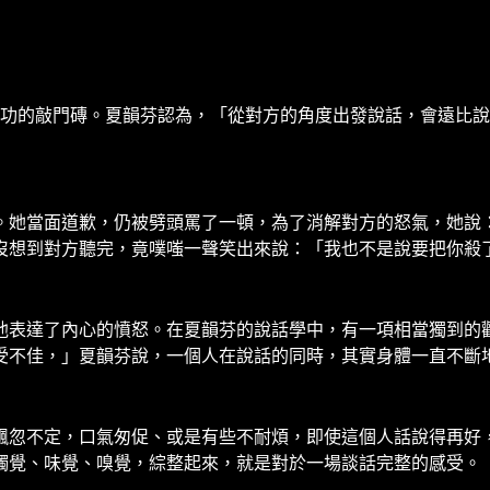
成功的敲門磚。夏韻芬認為，「從對方的角度出發說話，會遠比
。她當面道歉，仍被劈頭罵了一頓，為了消解對方的怒氣，她說
沒想到對方聽完，竟噗嗤一聲笑出來說：「我也不是說要把你殺
他表達了內心的憤怒。在夏韻芬的說話學中，有一項相當獨到的
受不佳，」夏韻芬說，一個人在說話的同時，其實身體一直不斷
飄忽不定，口氣匆促、或是有些不耐煩，即使這個人話說得再好
觸覺、味覺、嗅覺，綜整起來，就是對於一場談話完整的感受。