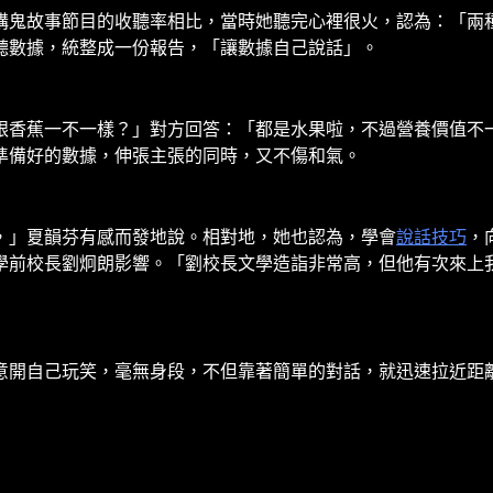
講鬼故事節目的收聽率相比，當時她聽完心裡很火，認為：「兩
聽數據，統整成一份報告，「讓數據自己說話」。
跟香蕉一不一樣？」對方回答：「都是水果啦，不過營養價值不
準備好的數據，伸張主張的同時，又不傷和氣。
，」夏韻芬有感而發地說。相對地，她也認為，學會
說話技巧
，
學前校長劉炯朗影響。「劉校長文學造詣非常高，但他有次來上
意開自己玩笑，毫無身段，不但靠著簡單的對話，就迅速拉近距