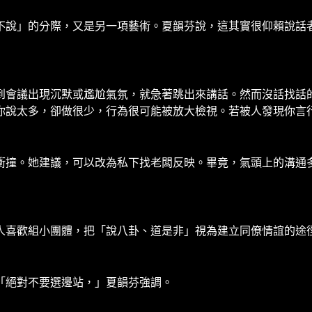
不說」的分際，又是另一項藝術。夏韻芬說，這其實很仰賴說話
到會議出現沉默或尷尬氣氛，就急著跳出來講話。然而沒話找話
你說太多，卻做很少，行為很可能被放大檢視。若被人發現你言
衝撞。她建議，可以改為私下找老闆反映。畢竟，氣頭上的溝通
人喜歡組小團體，把「說八卦、道是非」視為建立同僚情誼的途
「絕對不要選邊站，」夏韻芬強調。