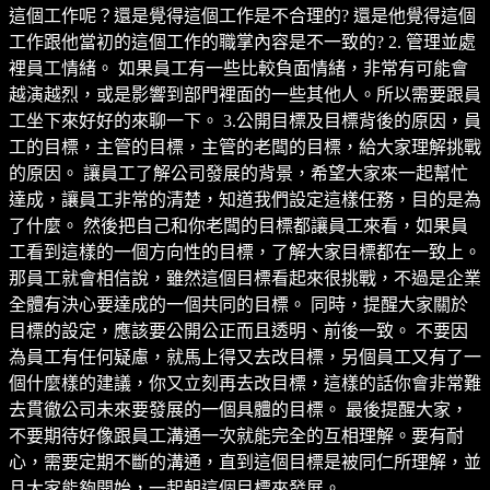
這個工作呢？還是覺得這個工作是不合理的? 還是他覺得這個
工作跟他當初的這個工作的職掌內容是不一致的? 2. 管理並處
裡員工情緒。 如果員工有一些比較負面情緒，非常有可能會
越演越烈，或是影響到部門裡面的一些其他人。所以需要跟員
工坐下來好好的來聊一下。 3.公開目標及目標背後的原因，員
工的目標，主管的目標，主管的老闆的目標，給大家理解挑戰
的原因。 讓員工了解公司發展的背景，希望大家來一起幫忙
達成，讓員工非常的清楚，知道我們設定這樣任務，目的是為
了什麼。 然後把自己和你老闆的目標都讓員工來看，如果員
工看到這樣的一個方向性的目標，了解大家目標都在一致上。
那員工就會相信說，雖然這個目標看起來很挑戰，不過是企業
全體有決心要達成的一個共同的目標。 同時，提醒大家關於
目標的設定，應該要公開公正而且透明、前後一致。 不要因
為員工有任何疑慮，就馬上得又去改目標，另個員工又有了一
個什麼樣的建議，你又立刻再去改目標，這樣的話你會非常難
去貫徹公司未來要發展的一個具體的目標。 最後提醒大家，
不要期待好像跟員工溝通一次就能完全的互相理解。要有耐
心，需要定期不斷的溝通，直到這個目標是被同仁所理解，並
且大家能夠開始，一起朝這個目標來發展。