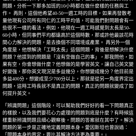
問題，分析一下那多加班的10小時都在做什麼樣的任務與工
作。 再則，這個他希望40-50一週工時的目標，如果再發散考
量他現有公司所有同仁的工時平均值，可能我們對問題會有一
些很不一樣的看法，例如，他現在一週工時感覺到太長是50-
60小時，但同事們平均都遠高於這個時數，那或許他最該花時
間心力解決的問題，是去換個不同環境或產業。 再另外一個
角度是，他想解決「工時太長」這個問題，背後是想解決什麼
問題？他提到的問題是「沒有空做自己的事」，那我問他，如
果有空，你會想做什麼？他想做的是學習英文，讓自己英文變
好變強，那你英文現況是多益幾分，你想變成幾分？他目前是
多益400分，想變成至少700分以上，那就是從另一角度界定出
問題，這時工時長就不是真正的問題，真正的問題就變成了如
何提升英文。
「辨識問題」這個階段，可以幫助我們好好的看一下問題真正
的樣貌，以及我們要花心力處理的問題到底是什麼？有時候這
樣重新辨識問題且細心觀察後，問題的答案就在其中了。解決
問題的第一步是正確地定義問題本身。愛因斯坦也曾說過：
「問題本身的界定，要比其解決方法更為重要。」