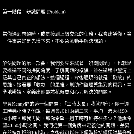
第一階段：辨識問題 (Problem)
當你遇到問題時，或是接到上級交派的任務，我會建議你，第
一件事最好是先慢下來，不要急著動手解決問題。
解決問題的第一部曲，我們要先來試著「辨識問題」，也就是
要透過不同的提問角度，了解問題的樣貌，並在過程中釐清上
級與自己真正的想法。這個過程，背後體現的就是「發散」的
思維。接著要「收斂」的思維，幫助你整理蒐集到的資訊，精
準地辨識、定義出你最該花時間和心力解決的問題。
學員Kenny問的這一個問題 : 「工時太長」我就問他，你一週
工時幾小時？他說，每週會加班兩到三天，平均一週大概50-
60小時。那我再問，那你希望一週工時可維持在多少？他說希
望40-50小時之間。 我們從第一個角度來定義他的問題，差異
在於多加班的10小時，之後就可以在下個階段持續探討與分析