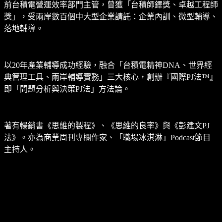
前台積電營運效率部門主管，曾獲「台積師鐸獎、卓越工程師
獎」，受兩岸數百個中大型企業請託：企業內訓、微型輔導、
落地輔導。
以20年產業輔導成功經驗，融合「台積電精神DNA、世界經
典管理工具、兩岸輔導實務」三大核心，創辦『國際PJ法™』
即「問題分析與決策PJ法」方法論。
著有暢銷書《思維的製程》、《思維的良率》與《彭建文PJ
法》。亦為商業周刊專欄作家、「職場冰淇淋」Podcast節目
主持人。